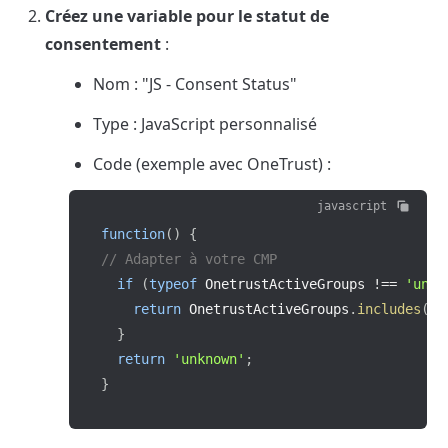
Créez une variable pour le statut de 
consentement
 :
Nom : "JS - Consent Status"
Type : JavaScript personnalisé
Code (exemple avec OneTrust) :
javascript
function
(
)
{
// Adapter à votre CMP
if
(
typeof
 OnetrustActiveGroups 
!==
'unde
return
 OnetrustActiveGroups
.
includes
(
'C
}
return
'unknown'
;
}