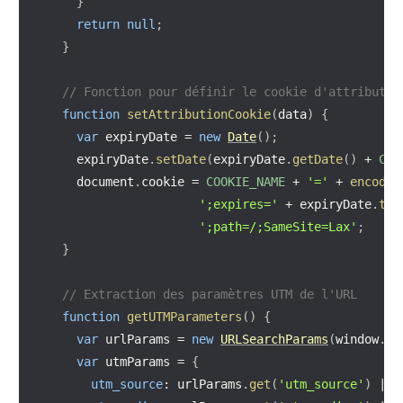
}
return
null
;
}
// Fonction pour définir le cookie d'attributio
function
setAttributionCookie
(
data
)
{
var
 expiryDate 
=
new
Date
(
)
;
    expiryDate
.
setDate
(
expiryDate
.
getDate
(
)
+
COO
    document
.
cookie 
=
COOKIE_NAME
+
'='
+
encodeU
';expires='
+
 expiryDate
.
toU
';path=/;SameSite=Lax'
;
}
// Extraction des paramètres UTM de l'URL
function
getUTMParameters
(
)
{
var
 urlParams 
=
new
URLSearchParams
(
window
.
lo
var
 utmParams 
=
{
utm_source
:
 urlParams
.
get
(
'utm_source'
)
||