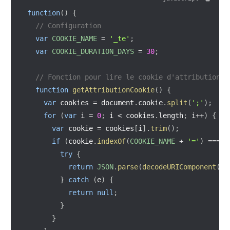
function
(
)
{
// Configuration
var
COOKIE_NAME
=
'_te'
;
var
COOKIE_DURATION_DAYS
=
30
;
// Fonction pour lire le cookie d'attribution
function
getAttributionCookie
(
)
{
var
 cookies 
=
 document
.
cookie
.
split
(
';'
)
;
for
(
var
 i 
=
0
;
 i 
<
 cookies
.
length
;
 i
++
)
{
var
 cookie 
=
 cookies
[
i
]
.
trim
(
)
;
if
(
cookie
.
indexOf
(
COOKIE_NAME
+
'='
)
===
0
try
{
return
JSON
.
parse
(
decodeURIComponent
(
co
}
catch
(
e
)
{
return
null
;
}
}