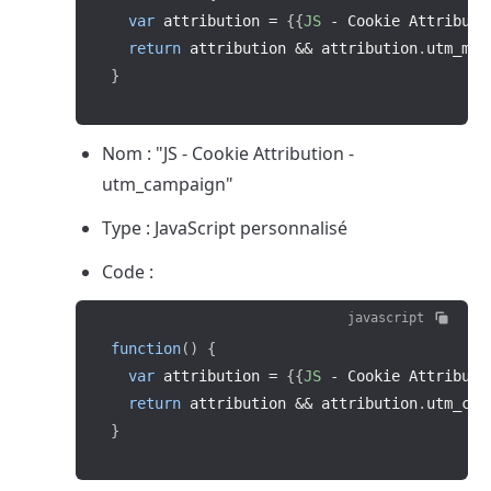
var
 attribution 
=
{
{
JS
-
 Cookie Attributi
return
 attribution 
&&
 attribution
.
utm_med
}
Nom : "JS - Cookie Attribution - 
utm_campaign"
Type : JavaScript personnalisé
Code :
javascript
function
(
)
{
var
 attribution 
=
{
{
JS
-
 Cookie Attributi
return
 attribution 
&&
 attribution
.
utm_cam
}