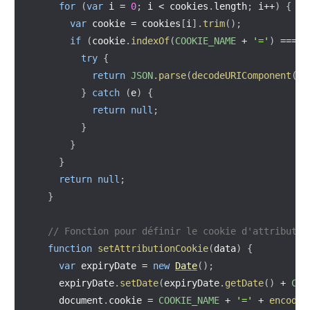
for
(
var
 i 
=
0
;
 i 
<
 cookies
.
length
;
 i
++
)
{
var
 cookie 
=
 cookies
[
i
]
.
trim
(
)
;
if
(
cookie
.
indexOf
(
COOKIE_NAME
+
'='
)
===
0
try
{
return
JSON
.
parse
(
decodeURIComponent
(
co
}
catch
(
e
)
{
return
null
;
}
}
}
return
null
;
}
// Fonction pour définir le cookie d'attributio
function
setAttributionCookie
(
data
)
{
var
 expiryDate 
=
new
Date
(
)
;
    expiryDate
.
setDate
(
expiryDate
.
getDate
(
)
+
COO
    document
.
cookie 
=
COOKIE_NAME
+
'='
+
encodeU