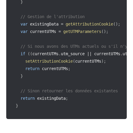
}
// Gestion de l'attribution
var
 existingData 
=
getAttributionCookie
(
)
;
var
 currentUTMs 
=
getUTMParameters
(
)
;
// Si nous avons des UTMs actuels ou s'il n'y a
if
(
(
currentUTMs
.
utm_source 
||
 currentUTMs
.
utm_
setAttributionCookie
(
currentUTMs
)
;
return
 currentUTMs
;
}
// Sinon retourner les données existantes
return
 existingData
;
}