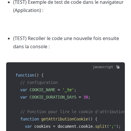
(TEST) Exemple de test de code dans le navigateur 
(Application) :
(TEST) Recoller le code une nouvelle fois ensuite 
dans la console :
javascript
function
(
)
{
// Configuration
var
COOKIE_NAME
=
'_te'
;
var
COOKIE_DURATION_DAYS
=
30
;
// Fonction pour lire le cookie d'attribution
function
getAttributionCookie
(
)
{
var
 cookies 
=
 document
.
cookie
.
split
(
';'
)
;