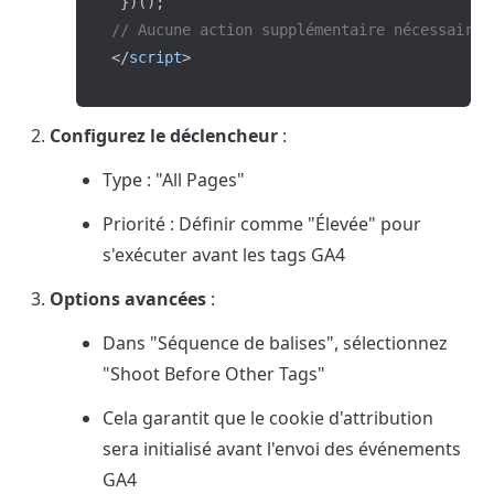
}
)
(
)
;
// Aucune action supplémentaire nécessaire,
</
script
>
Configurez le déclencheur
 :
Type : "All Pages"
Priorité : Définir comme "Élevée" pour 
s'exécuter avant les tags GA4
Options avancées
 :
Dans "Séquence de balises", sélectionnez 
"Shoot Before Other Tags"
Cela garantit que le cookie d'attribution 
sera initialisé avant l'envoi des événements 
GA4