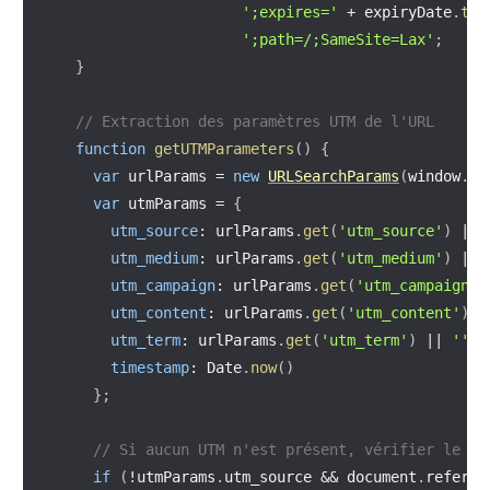
';expires='
+
 expiryDate
.
toU
';path=/;SameSite=Lax'
;
}
// Extraction des paramètres UTM de l'URL
function
getUTMParameters
(
)
{
var
 urlParams 
=
new
URLSearchParams
(
window
.
lo
var
 utmParams 
=
{
utm_source
:
 urlParams
.
get
(
'utm_source'
)
||
utm_medium
:
 urlParams
.
get
(
'utm_medium'
)
||
utm_campaign
:
 urlParams
.
get
(
'utm_campaign'
)
utm_content
:
 urlParams
.
get
(
'utm_content'
)
|
utm_term
:
 urlParams
.
get
(
'utm_term'
)
||
''
,
timestamp
:
 Date
.
now
(
)
}
;
// Si aucun UTM n'est présent, vérifier le ré
if
(
!
utmParams
.
utm_source 
&&
 document
.
referre