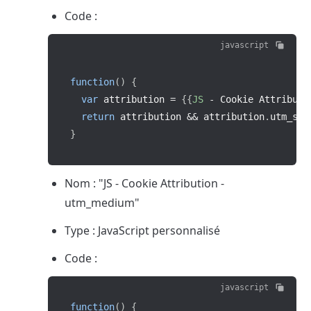
Code :
javascript
function
(
)
{
var
 attribution 
=
{
{
JS
-
 Cookie Attributi
return
 attribution 
&&
 attribution
.
utm_sou
}
Nom : "JS - Cookie Attribution - 
utm_medium"
Type : JavaScript personnalisé
Code :
javascript
function
(
)
{