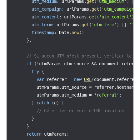
utm_medium
:
 urlParams
.
get
(
'utm_medium'
)
||
utm_campaign
:
 urlParams
.
get
(
'utm_campaign'
)
utm_content
:
 urlParams
.
get
(
'utm_content'
)
|
utm_term
:
 urlParams
.
get
(
'utm_term'
)
||
''
,
timestamp
:
 Date
.
now
(
)
}
;
// Si aucun UTM n'est présent, vérifier le ré
if
(
!
utmParams
.
utm_source 
&&
 document
.
referre
try
{
var
 referrer 
=
new
URL
(
document
.
referrer
)
        utmParams
.
utm_source 
=
 referrer
.
hostname
;
        utmParams
.
utm_medium 
=
'referral'
;
}
catch
(
e
)
{
// Gérer les erreurs d'URL invalide
}
}
return
 utmParams
;