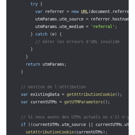
try
{
var
 referrer 
=
new
URL
(
document
.
referrer
)
        utmParams
.
utm_source 
=
 referrer
.
hostname
;
        utmParams
.
utm_medium 
=
'referral'
;
}
catch
(
e
)
{
// Gérer les erreurs d'URL invalide
}
}
return
 utmParams
;
}
// Gestion de l'attribution
var
 existingData 
=
getAttributionCookie
(
)
;
var
 currentUTMs 
=
getUTMParameters
(
)
;
// Si nous avons des UTMs actuels ou s'il n'y a
if
(
(
currentUTMs
.
utm_source 
||
 currentUTMs
.
utm_
setAttributionCookie
(
currentUTMs
)
;