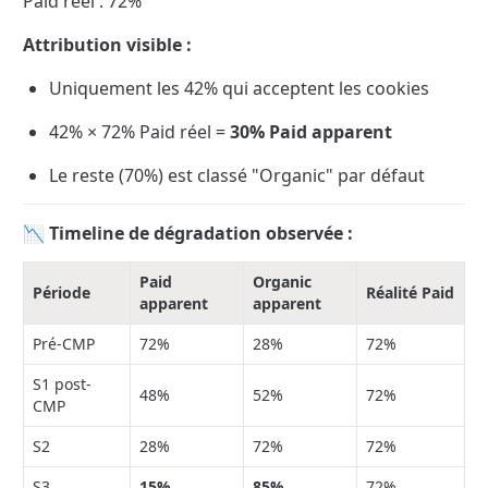
Paid réel : 72%
Attribution visible :
Uniquement les 42% qui acceptent les cookies
42% × 72% Paid réel = 
30% Paid apparent
Le reste (70%) est classé "Organic" par défaut
📉 Timeline de dégradation observée :
Paid 
Organic 
Période
Réalité Paid
apparent
apparent
Pré-CMP
72%
28%
72%
S1 post-
48%
52%
72%
CMP
S2
28%
72%
72%
S3
15%
85%
72%