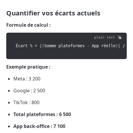
Quantifier vos écarts actuels
Formule de calcul :
plain text
Écart 
%
=
|
(
Somme plateformes 
-
 App réelle
)
|
/
 Ap
Exemple pratique :
Meta : 3 200
Google : 2 500
TikTok : 800
Total plateformes : 6 500
App back-office : 7 100