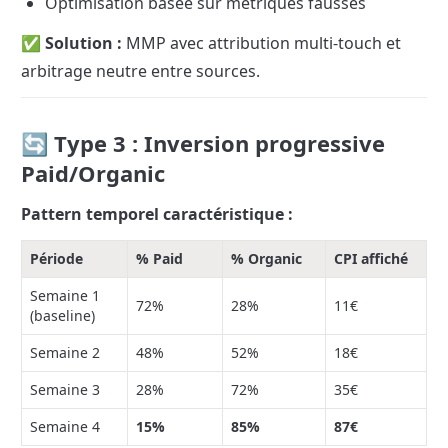
Optimisation basée sur métriques fausses
✅ Solution :
 MMP avec attribution multi-touch et 
arbitrage neutre entre sources.
🔄 Type 3 : Inversion progressive 
Paid/Organic
Pattern temporel caractéristique :
Période
% Paid
% Organic
CPI affiché
Semaine 1 
72%
28%
11€
(baseline)
Semaine 2
48%
52%
18€
Semaine 3
28%
72%
35€
Semaine 4
15%
85%
87€